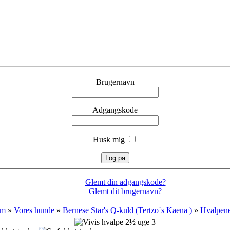
Brugernavn
Adgangskode
Husk mig
Glemt din adgangskode?
Glemt dit brugernavn?
em
»
Vores hunde
»
Bernese Star's Q-kuld (Tertzo´s Kaena )
»
Hvalpen