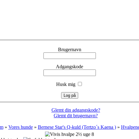
Brugernavn
Adgangskode
Husk mig
Glemt din adgangskode?
Glemt dit brugernavn?
em
»
Vores hunde
»
Bernese Star's Q-kuld (Tertzo´s Kaena )
»
Hvalpen